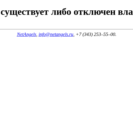
 существует либо отключен вл
NetAngels
,
info@netangels.ru
, +7 (343)
253–55–00
.